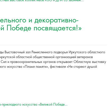
стных выставок коллективов ИЗО и ДПИ со званием...
ельного и декоративно-
ой Победе посвящается!»
ды Выставочный зал Ремесленного подворья Иркутского областного
иркутской областной общественной организацией ветеранов
х Сил и правоохранительных органов открывает Областную выставку
ного искусства «Пламя памяти», фестиваля «Не стареют душой
-прикладного искусства «Великой Победе...