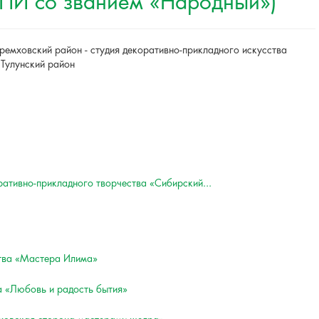
ДПИ со званием «Народный»)
ремховский район - студия декоративно-прикладного искусства
 Тулунский район
ративно-прикладного творчества «Сибирский...
ства «Мастера Илима»
а «Любовь и радость бытия»