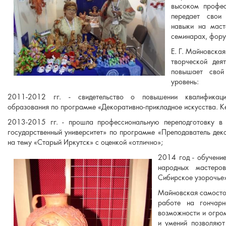
высоком профес
передает свои
навыки на масте
семинарах, фору
Е. Г. Майновская
творческой деят
повышает свой
уровень:
2011-2012 гг. - свидетельство о повышении квалификаци
образования по программе «Декоративно-прикладное искусства. К
2013-2015 гг. - прошла профессиональную переподготовку в
государственный университет» по программе «Преподаватель дек
на тему «Старый Иркутск» с оценкой «отлично»;
2014 год - обучени
народных мастеро
Сибирское узорочье».
Майновская самосто
работе на гончарн
возможности и огро
и умений позволяют