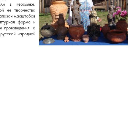
иям в керамике.
ой ее творчества
иапазон масштабов
ьптурная форма и
е произведения, а
русской народной