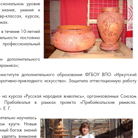
сиональном уровне
 знания, умения и
р-классах, курсах,
мах.
 в течение 10-летней
ельности постоянно
 профессиональный
и дополнительного
ерамика»;
 институте дополнительного образования ФГБОУ ВПО «Иркутский
оративно-прикладного искусства». Защитила аттестационную работу
е на курсах «Русская народная живопись», организованных Союзом
в Прибайкалья в рамках проекта «Прибайкальские ремесла.
 Е. Г.
ятельно научилась
ом круге. Новые
мный багаж знаний
 уделять внимание