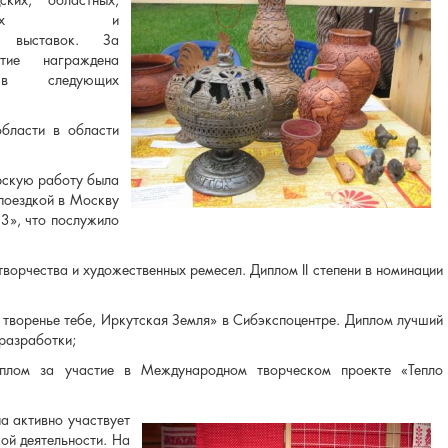
ских, областных,
нальных и
х выставок. За
стие награждена
в следующих
бласти в области
ерскую работу была
поездкой в Москву
3», что послужило
ворчества и художественных ремесел. Диплом II степени в номинации
 творенье тебе, Иркутская Земля» в Сибэкспоцентре. Диплом лучший
 разработки;
плом за участие в Международном творческом проекте «Тепло
на активно участвует
кой деятельности. На