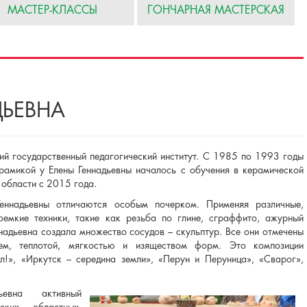
МАСТЕР-КЛАССЫ
ГОНЧАРНАЯ МАСТЕРСКАЯ
ДЬЕВНА
ий государственный педагогический институт. С 1985 по 1993 годы
рамикой у Елены Геннадьевны началось с обучения в керамической
области с 2015 года.
еннадьевны отличаются особым почерком. Применяя различные,
оемкие техники, такие как резьба по глине, сграффито, ажурный
ннадьевна создала множество сосудов – скульптур. Все они отмечены
ем, теплотой, мягкостью и изяществом форм. Это композиции
л!», «Иркутск – середина земли», «Перун и Перуница», «Сварог»,
ьевна активный