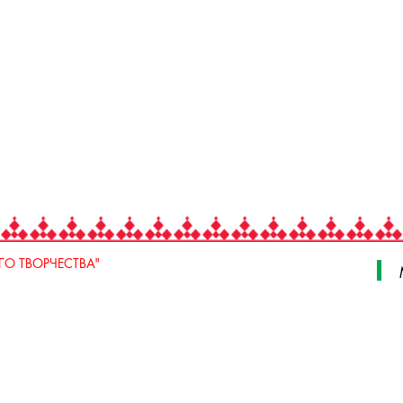
О ТВОРЧЕСТВА"
 Свердлова, стр. 18, e-mail: iodnt@mail.ru
 3 июля, 17 А,Б. e-mail: remeslo@iodnt.ru