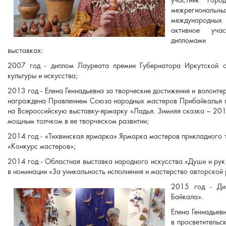
участник город
межрегио
международны
активное уча
дипломами 
выставках:
2007 год - диплом Лауреата премии Губернатора Иркутской о
культуры и искусства;
2013 год - Елена Геннадьевна за творческие достижения и волонт
награждена Правлением Союза народных мастеров Прибайкалья 
на Всероссийскую выставку-ярмарку «Ладья. Зимняя сказка – 201
мощным толчком в ее творческом развитии;
2014 год - «Тихвинская ярмарка» Ярмарка мастеров прикладного т
«Конкурс мастеров»;
2014 год - Областная выставка народного искусства «Души и рук
в номинации «За уникальность исполнения и мастерство авторской
2015 год - Ди
Байкала».
Елена Геннадьев
в просветительс