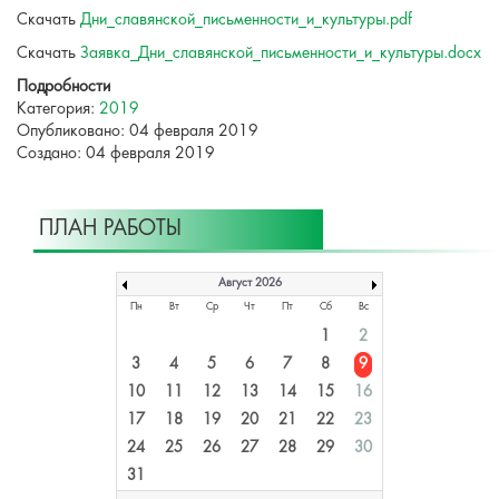
Скачать
Дни_славянской_письменности_и_культуры.pdf
Скачать
Заявка_Дни_славянской_письменности_и_культуры.docx
Подробности
Категория:
2019
Опубликовано: 04 февраля 2019
Создано: 04 февраля 2019
ПЛАН РАБОТЫ
Август 2026
Пн
Вт
Ср
Чт
Пт
Сб
Вс
1
2
3
4
5
6
7
8
9
10
11
12
13
14
15
16
17
18
19
20
21
22
23
24
25
26
27
28
29
30
31