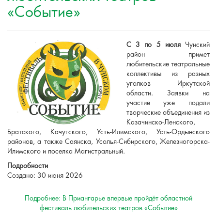
«Событие»
С 3 по 5 июля
Чунский
район примет
любительские театральные
коллективы из разных
уголков Иркутской
области. Заявки на
участие уже подали
творческие объединения из
Казачинско-Ленского,
Братского, Качугского, Усть-Илимского, Усть-Ордынского
районов, а также Саянска, Усолья-Сибирского, Железногорска-
Илимского и поселка Магистральный.
Подробности
Создано: 30 июня 2026
Подробнее: В Приангарье впервые пройдёт областной
фестиваль любительских театров «Событие»