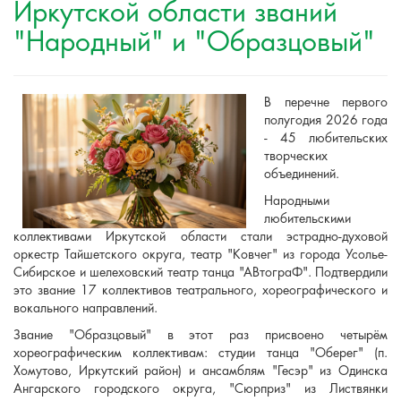
Иркутской области званий
"Народный" и "Образцовый"
В перечне первого
полугодия 2026 года
- 45 любительских
творческих
объединений.
Народными
любительскими
коллективами Иркутской области стали эстрадно-духовой
оркестр Тайшетского округа, театр "Ковчег" из города Усолье-
Сибирское и шелеховский театр танца "АВтограФ". Подтвердили
это звание 17 коллективов театрального, хореографического и
вокального направлений.
Звание "Образцовый" в этот раз присвоено четырём
хореографическим коллективам: студии танца "Оберег" (п.
Хомутово, Иркутский район) и ансамблям "Гесэр" из Одинска
Ангарского городского округа, "Сюрприз" из Листвянки