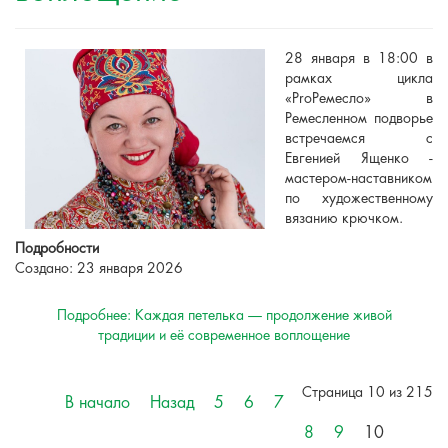
28 января в 18:00 в
рамках цикла
«ProРемесло» в
Ремесленном подворье
встречаемся с
Евгенией Ященко -
мастером-наставником
по художественному
вязанию крючком.
Подробности
Создано: 23 января 2026
Подробнее: Каждая петелька — продолжение живой
традиции и её современное воплощение
Страница 10 из 215
В начало
Назад
5
6
7
8
9
10