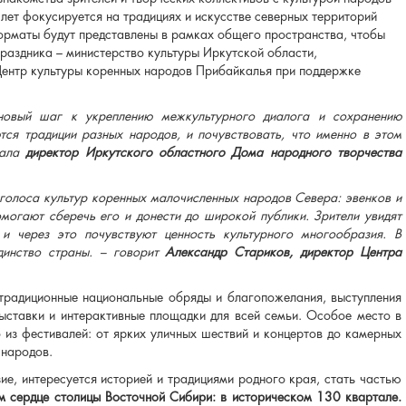
лет фокусируется на традициях и искусстве северных территорий
орматы будут представлены в рамках общего пространства, чтобы
праздника – министерство культуры Иркутской области,
Центр культуры коренных народов Прибайкалья при поддержке
овый шаг к укреплению межкультурного диалога и сохранению
ются традиции разных народов, и почувствовать, что именно в этом
ала
директор Иркутского областного Дома народного творчества
 голоса культур коренных малочисленных народов Севера: эвенков и
могают сберечь его и донести до широкой публики. Зрители увидят
 и через это почувствуют ценность культурного многообразия. В
динство страны. – говорит
Александр Стариков, директор Центра
традиционные национальные обряды и благопожелания, выступления
ыставки и интерактивные площадки для всей семьи. Особое место в
 из фестивалей: от ярких уличных шествий и концертов до камерных
 народов.
е, интересуется историей и традициями родного края, стать частью
м сердце столицы Восточной Сибири: в историческом 130 квартале.