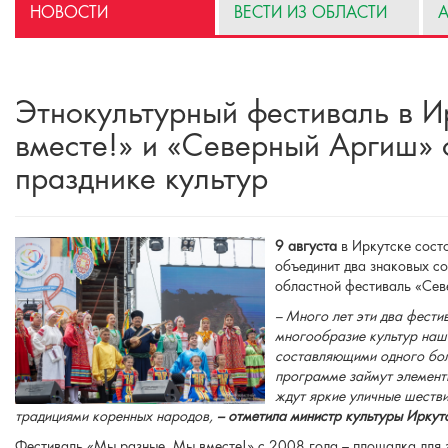
НОВОСТИ
ВЕСТИ ИЗ ОБЛАСТИ
А
Этнокультурный фестиваль в И
вместе!» и «Северный Аргиш»
празднике культур
9 августа
в Иркутске сост
объединит два знаковых с
областной фестиваль «Сев
– Много лет эти два фести
многообразие культур наше
составляющими одного бол
программе займут элементы
ждут яркие уличные шестви
традициями коренных народов,
– отметила министр культуры Иркут
Фестиваль «Мы разные. Мы вместе!» с 2008 года – площадка для з