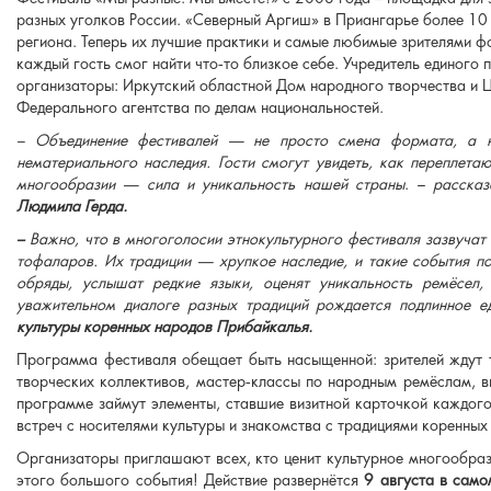
разных уголков России. «Северный Аргиш» в Приангарье более 10 
региона. Теперь их лучшие практики и самые любимые зрителями ф
каждый гость смог найти что‑то близкое себе. Учредитель единого 
организаторы: Иркутский областной Дом народного творчества и 
Федерального агентства по делам национальностей.
– Объединение фестивалей — не просто смена формата, а н
нематериального наследия. Гости смогут увидеть, как переплета
многообразии — сила и уникальность нашей страны
. –
рассказ
Людмила Герда.
–
Важно, что в многоголосии этнокультурного фестиваля зазвучат
тофаларов. Их традиции — хрупкое наследие, и такие события по
обряды, услышат редкие языки, оценят уникальность ремёсел,
уважительном диалоге разных традиций рождается подлинное е
культуры коренных народов Прибайкалья.
Программа фестиваля обещает быть насыщенной: зрителей ждут 
творческих коллективов, мастер‑классы по народным ремёслам, в
программе займут элементы, ставшие визитной карточкой каждого
встреч с носителями культуры и знакомства с традициями коренных
Организаторы приглашают всех, кто ценит культурное многообрази
этого большого события! Действие развернётся
9 августа в само