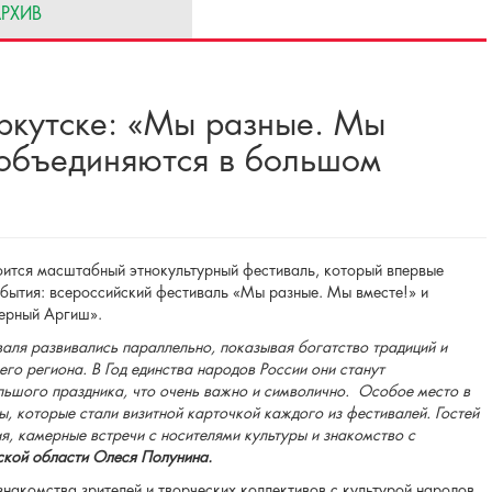
РХИВ
ркутске: «Мы разные. Мы
 объединяются в большом
оится масштабный этнокультурный фестиваль, который впервые
обытия: всероссийский фестиваль «Мы разные. Мы вместе!» и
ерный Аргиш».
валя развивались параллельно, показывая богатство традиций и
го региона. В Год единства народов России они станут
ьшого праздника, что очень важно и символично. Особое место в
, которые стали визитной карточкой каждого из фестивалей. Гостей
я, камерные встречи с носителями культуры и знакомство с
ской области Олеся Полунина.
накомства зрителей и творческих коллективов с культурой народов