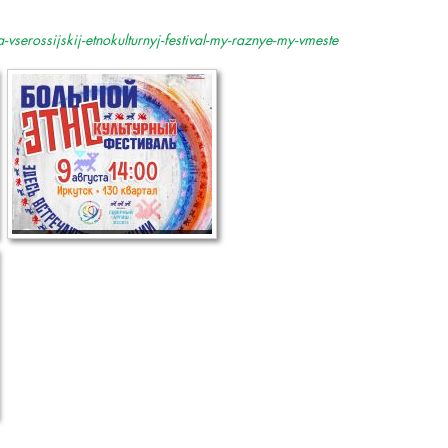
vserossijskij-etnokulturnyj-festival-my-raznye-my-vmeste