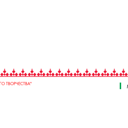
О ТВОРЧЕСТВА"
 Свердлова, стр. 18, e-mail: iodnt@mail.ru
 3 июля, 17 А,Б. e-mail: remeslo@iodnt.ru