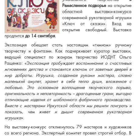
Ремесленное подворье
на открытие
областной выставки-конкурса
современной рукотворной игрушки
«Ключ от сказки». Вход на
открытие свободный. Выставка
продлится
до 14 сентября
.
Экспозиция обещает стать настоящим «гимном» ручному
творчеству и фантазии. Как подчеркивает куратор выставки,
ведущий специалист по жанрам творчества ИОДНТ Ольга
Ращенко: «Э
кспозиция пробуждает воспоминания о счастливых
мгновениях детства и становится ключом от заветных дверей в
мир доброты. Игрушка, созданная руками мастера, словно
маленький амулет, хранит в себе тепло души, вложенное с
любовью. Это осязаемое воплощение творческого порыва,
оригинальность и неповторимость – драгоценные грани, выгодно
отличающие изделия от шаблонного фабричного производства.
Вместе с мастерами Иркутской области мы решили поиграть и
показать, чем живет и дышит современная рукотворная
игрушка
».
На выставку-конкурс откликнулось 79 мастеров и художников
со всего региона. Экспертный комитет провел строгий отбор. В