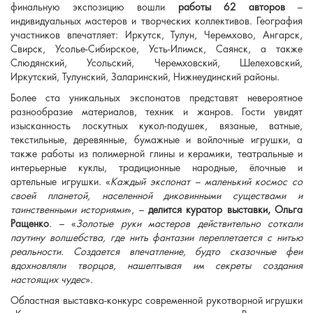
финальную экспозицию вошли
работы 62 авторов
–
индивидуальных мастеров и творческих коллективов. География
участников впечатляет: Иркутск, Тулун, Черемхово, Ангарск,
Свирск, Усолье-Сибирское, Усть-Илимск, Саянск, а также
Слюдянский, Усольский, Черемховский, Шелеховский,
Иркутский, Тулунский, Заларинский, Нижнеудинский районы.
Более ста уникальных экспонатов представят невероятное
разнообразие материалов, техник и жанров. Гости увидят
изысканность лоскутных кукол-подушек, вязаные, ватные,
текстильные, деревянные, бумажные и войлочные игрушки, а
также работы из полимерной глины и керамики, театральные и
интерьерные куклы, традиционные народные, ёлочные и
артельные игрушки. «
Каждый экспонат – маленький космос со
своей планетой, населенной диковинными существами и
таинственными историями
», –
делится куратор выставки, Ольга
Ращенко
. – «
Золотые руки мастеров действительно соткали
паутину волшебства, где нить фантазии переплетается с нитью
реальности. Создается впечатление, будто сказочные феи
вдохновляли творцов, нашептывая им секреты создания
настоящих чудес
».
Областная выставка-конкурс современной рукотворной игрушки