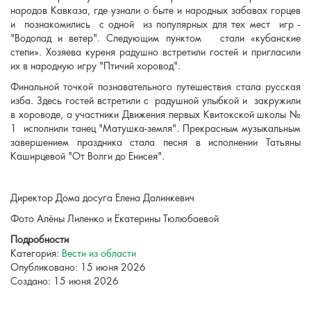
народов Кавказа, где узнали о быте и народных забавах горцев
и познакомились с одной из популярных для тех мест игр -
"Водопад и ветер". Следующим пунктом стали «кубанские
степи». Хозяева куреня радушно встретили гостей и пригласили
их в народную игру "Птичий хоровод".
Финальной точкой познавательного путешествия стала русская
изба. Здесь гостей встретили с радушной улыбкой и закружили
в хороводе, а участники Движения первых Квитокской школы №
1 исполнили танец "Матушка-земля". Прекрасным музыкальным
завершением праздника стала песня в исполнении Татьяны
Каширцевой "От Волги до Енисея".
Директор Дома досуга Елена Далинкевич
Фото Алёны Лиленко и Екатерины Тюлюбаевой
Подробности
Категория:
Вести из области
Опубликовано: 15 июня 2026
Создано: 15 июня 2026