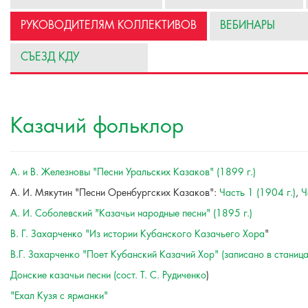
РУКОВОДИТЕЛЯМ КОЛЛЕКТИВОВ
ВЕБИНАРЫ
СЪЕЗД КДУ
Казачий фольклор
А. и В. Железновы "Песни Уральских Казаков" (1899 г.)
А. И. Мякутин "Песни Оренбургских Казаков":
Часть 1 (1904 г.)
,
Ч
А. И. Соболевский "Казачьи народные песни" (1895 г.)
В. Г. Захарченко "Из истории Кубанского Казачьего Хора
"
В.Г. Захарченко "Поет Кубанский Казачий Хор" (записано в станиц
Донские казачьи песни (сост. Т. С. Рудиченко
)
"Ехал Кузя с ярманки"