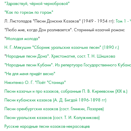
"Здравствуй, чёрной чернобровой"
"Как по горкам по горам"
Л. Листопадов "Песни Донских Казаков" (1949 - 1954 гг):
Том 1 -
"Любо мне, когда Дон разливается". Старинный казачий романс
"
Молодая молода
"
Н. Г. Мякушин "Сборник уральских казачьих песен" (1890 г.)
"
Народные песни Дона". Хрестоматия, сост. Т. Н. Шишкова
"Народные песни Кубани". Из репертуара Государственного Кубан
"Не для меня придёт весна"
Никитенко О. Г. "Поёт "Станица"
Песни казачьи и про казаков, собранные П. В. Киреевским (XIX в.)
Песни кубанских казаков (А. Д. Бигдай 1896-1898 гг)
Песни оренбургских казаков (сост. Глинкин, Лазарев)
Песни уральских казаков (сост. Т. И. Калужникова)
Русские народные песни казаков-некрасовцев