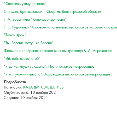
"Селезень утицу догонял"
Споемте, братцы казаки. Сборник Волгоградской области
Т. А. Засыпкина "Календарные песни"
Т. С. Рудиченко "Хоровое исполнительство казаков история и совре
"Туман яром"
"Ты, Россия, матушка Россия"
Фольклор хопёрских казаков (мат-лы краеведа В. А. Апраксина)
"Эй, пой, девка, стой"
"
Я да калинушку ломала". Песня казаков-некрасовцев
"Я то пучочики вязала". Хороводная песня казаков-некрасовцев
Подробности
Категория:
КАЗАЧЬИ КОЛЛЕКТИВЫ
Опубликовано: 10 ноября 2021
Создано: 10 ноября 2021