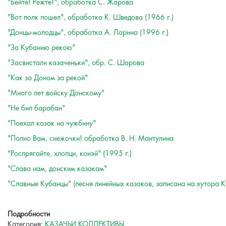
"Бейте! Режте!", обработка С. Жарова
"Вот полк пошел", обработка К. Шведова (1966 г.)
"Донцы-молодцы", обработка А. Ларина (1996 г.)
"За Кубанию рекою"
"Засвистали казаченьки", обр. С. Шарова
"Как за Доном за рекой"
"Много лет войску Донскому"
"Не бил барабан"
"Поехал казак на чужбину"
"Полно Вам, снежочки! обработка В. Н. Мантулина
"Роспрягайте, хлопци, конэй" (1995 г.)
"Слава нам, донским казакам"
"Славные Кубанцы" (песня линейных казаков, записана на хутора 
Подробности
Категория:
КАЗАЧЬИ КОЛЛЕКТИВЫ