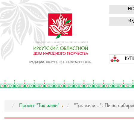
НО
ИЗ
КУП
Проект "Так жили"
"Так жили...": Пища сибиря