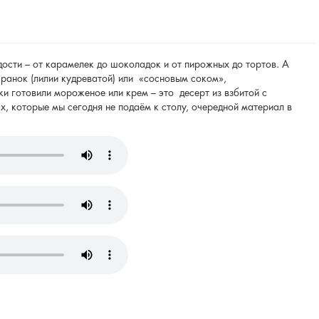
дости – от карамелек до шоколадок и от пирожных до тортов. А
анок (лилии кудреватой) или
«сосновым соком»,
ки готовили мороженое или крем – это
десерт из взбитой с
 которые мы сегодня не подаём к столу, очередной материал в