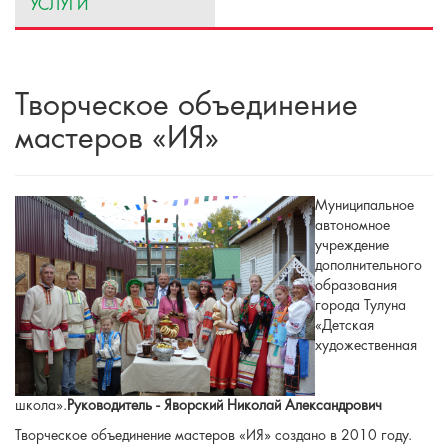
УСЛУГИ
Творческое объединение
мастеров «ИЯ»
Муниципальное
автономное
учреждение
дополнительного
образования
города Тулуна
«Детская
художественная
школа».
Руководитель - Яворский Николай Александрович
Творческое объединение мастеров «ИЯ» создано в 2010 году.