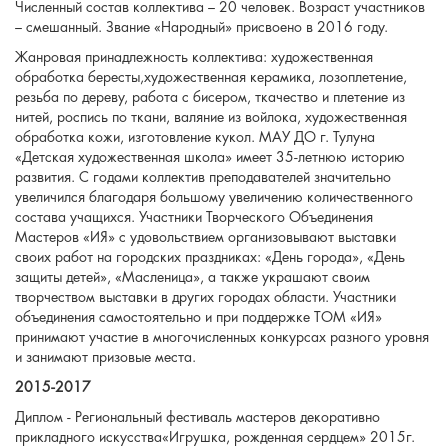
Численный состав коллектива – 20 человек. Возраст участников
– смешанный. Звание «Народный» присвоено в 2016 году.
Жанровая принадлежность коллектива: художественная
обработка бересты,художественная керамика, лозоплетение,
резьба по дереву, работа с бисером, ткачество и плетение из
нитей, роспись по ткани, валяние из войлока, художественная
обработка кожи, изготовление кукол. МАУ ДО г. Тулуна
«Детская художественная школа» имеет 35-летнюю историю
развития. С годами коллектив преподавателей значительно
увеличился благодаря большому увеличению количественного
состава учащихся. Участники Творческого Объединения
Мастеров «ИЯ» с удовольствием организовывают выставки
своих работ на городских праздниках: «День города», «День
защиты детей», «Масленица», а также украшают своим
творчеством выставки в других городах области. Участники
объединения самостоятельно и при поддержке ТОМ «ИЯ»
принимают участие в многочисленных конкурсах разного уровня
и занимают призовые места.
2015-2017
Диплом - Региональный фестиваль мастеров декоративно
прикладного искусства«Игрушка, рожденная сердцем» 2015г.