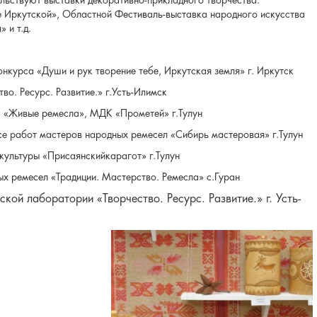
льствуют выставки декоративно-прикладного творчества:
 Иркутской», Областной Фестиваль-выставка народного искусства
 и т.д.
конкурса «Души и рук творение тебе, Иркутская земля» г. Иркутск
тво. Ресурс. Развитие.» г.Усть-Илимск
ПИ «Живые ремесла», МДК «Прометей» г.Тулун
курсе работ мастеров народных ремесел «Сибирь мастеровая» г.Тулун
й культуры «Присаянскийкарагот» г.Тулун
ых ремесел «Традиции. Мастерство. Ремесла» с.Гуран
еской лаборатории «Творчество. Ресурс. Развитие.» г. Усть-