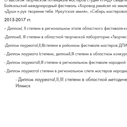
О высоком творческом потенциале мастеров студии «ЛАД» свидете
Байкальский международный фестиваль «Хоровод ремёсел на земле
«Души и рук творение тебе. Иркутская земля», «Сибирь мастеровая»
2015-2017 гг.
– ДипломI, II степени в региональном этапе областного фестиваля-
-ДипломII, III степени в областной творческой лаборатории «Творчес
-Диплом лауреатаI,II,IIIстепени в районном фестивале мастеров Д
- Диплом лауреата Iстепени, дипломII,III степени в областном кон
- Диплом лауреатаII,III степени в региональном фестивале народно
- Диплом лауреатаI степени в региональном слете мастеров народн
- Диплом лауреатаI,II,III степени в областной методич
Илимск