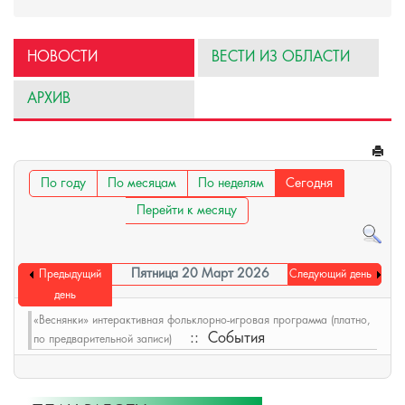
НОВОСТИ
ВЕСТИ ИЗ ОБЛАСТИ
АРХИВ
По году
По месяцам
По неделям
Сегодня
Перейти к месяцу
Пятница 20 Март 2026
Предыдущий
Следующий день
день
«Веснянки» интерактивная фольклорно-игровая программа (платно,
:: События
по предварительной записи)