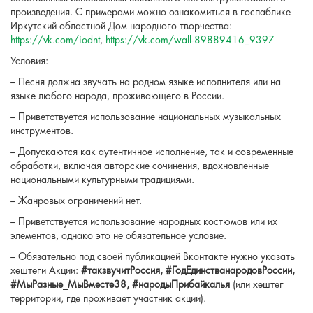
произведения. С примерами можно ознакомиться в госпаблике
Иркутский областной Дом народного творчества:
https://vk.com/iodnt
,
https://vk.com/wall-89889416_9397
Условия:
– Песня должна звучать на родном языке исполнителя или на
языке любого народа, проживающего в России.
– Приветствуется использование национальных музыкальных
инструментов.
– Допускаются как аутентичное исполнение, так и современные
обработки, включая авторские сочинения, вдохновленные
национальными культурными традициями.
– Жанровых ограничений нет.
– Приветствуется использование народных костюмов или их
элементов, однако это не обязательное условие.
– Обязательно под своей публикацией Вконтакте нужно указать
хештеги Акции:
#такзвучитРоссия, #ГодЕдинстванародовРоссии,
#МыРазные_МыВместе38, #народыПрибайкалья
(или хештег
территории, где проживает участник акции).