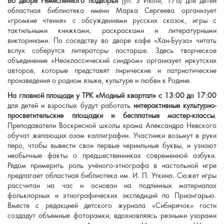
Во дворе Ремесленного подворья
(ул. З Июля, 17а) для детей
областная библиотека имени Марка Сергеева организует
«громкие чтения» с обсуждениями русских сказок, игры с
тактильными книжками, раскрасками и литературными
викторинами. По соседству во дворе кафе «Хан-Бууза» читать
вслух соберутся литераторы постарше. Здесь творческое
объединение «Неоклассический синдром» организует иркутских
авторов, которые представят лирические и патриотические
произведения о родном языке, культуре и любви к Родине.
На главной площади у ТРК «Модный квартал» с 13:00 до 17:00
для детей и взрослых будут работать
интерактивные культурно-
просветительские площадки и бесплатные мастер-классы
.
Преподаватели Воскресной школы храма Александра Невского
обучат желающих азам каллиграфии. Участники возьмут в руки
перо, чтобы вывести свои первые чернильные буквы, и узнают
необычные факты о предшественниках современной азбуки.
Рядом примерить роль учёного-этнографа в настольной игре
предлагает областная библиотека им. И. П. Уткина. Сюжет игры
рассчитан на час и основан на подлинных материалах
фольклорных и этнографических экспедиций по Приангарью.
Вместе с редакцией детского журнала «Сибирячок» гости
создадут объемные фоторамки, вдохновляясь резными узорами