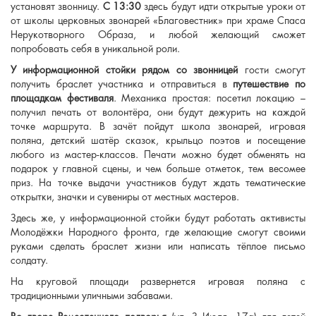
установят звонницу.
С 13:30
здесь будут идти открытые уроки от
от школы церковных звонарей «Благовестник» при храме Спаса
Нерукотворного Образа, и любой желающий сможет
попробовать себя в уникальной роли.
У информационной стойки рядом со звонницей
гости смогут
получить браслет участника и отправиться в
путешествие по
площадкам фестиваля
. Механика простая: посетил локацию –
получил печать от волонтёра, они будут дежурить на каждой
точке маршрута. В зачёт пойдут школа звонарей, игровая
поляна, детский шатёр сказок, крыльцо поэтов и посещение
любого из мастер-классов. Печати можно будет обменять на
подарок у главной сцены, и чем больше отметок, тем весомее
приз. На точке выдачи участников будут ждать тематические
открытки, значки и сувениры от местных мастеров.
Здесь же, у информационной стойки будут работать активисты
Молодёжки Народного фронта, где желающие смогут своими
руками сделать браслет жизни или написать тёплое письмо
солдату.
На круговой площади развернется игровая поляна с
традиционными уличными забавами.