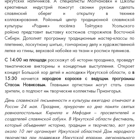
иркутских наличников. А специалисты Молчановки и Школы
креативных индустрий помогут своими руками сделать
славянский оберег и открытку в технике
коллажирования. Районный центр традиционной славянской
культуры «Родник» посёлка Тайтурка Усольского
района
представит выставку костюмов cтарожилов Восточной
Сибири.
Дополнят программу традиционные мастер-классы по
плетению, лоскутному шитью, гончарному делу и художественной
лепке из глины, верховой набойке на ткани и росписи пряников.
С 14:00
на площади
расскажут об истории праздника, проведут
тематические викторины и концертные выступления. Откроет
концерт Большой хор детей и молодежи Иркутской области, а
в
15:30
начнется
народное караоке с ведущим программы
Стасом Новиковым
. Главными артистами могут стать сами
зрители, а подпоют им творческие коллективы Приангарья.
День славянской письменности и культуры ежегодно отмечают в
России 24 мая. Праздник, приурочен ко дню памяти святых
равноапостольных Кирилла и Мефодия – просветителей и
создателей славянской азбуки. В Иркутской области фестиваль,
который объединяет историю, традиции и творчество, вот уже
около 10 лет организует Иркутской областной Дом народного
творчества при поддержке Иркутской епархии, регионального