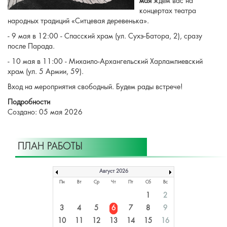
мая
ждём вас на
концертах театра
народных традиций «Ситцевая деревенька».
- 9 мая в 12:00 - Спасский храм (ул. Сухэ-Батора, 2), сразу
после Парада.
- 10 мая в 11:00 - Михаило-Архангельский Харлампиевский
храм (ул. 5 Армии, 59).
Вход на мероприятия свободный. Будем рады встрече!
Подробности
Создано: 05 мая 2026
ПЛАН РАБОТЫ
Август 2026
Пн
Вт
Ср
Чт
Пт
Сб
Вс
1
2
3
4
5
6
7
8
9
10
11
12
13
14
15
16