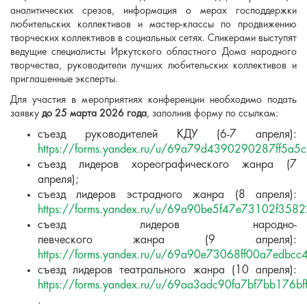
аналитических срезов, информация о мерах господдержки
любительских коллективов и мастер-классы по продвижению
творческих коллективов в социальных сетях. Спикерами выступят
ведущие специалисты Иркутского областного Дома народного
творчества, руководители лучших любительских коллективов и
приглашенные эксперты.
Для участия в мероприятиях конференции необходимо подать
заявку
до 25 марта 2026 года
, заполнив форму по ссылкам:
съезд руководителей КДУ (6-7 апреля):
https://forms.yandex.ru/u/69a79d4390290287ff5a5
съезд лидеров хореографического жанра (7
апреля);
съезд лидеров эстрадного жанра (8 апреля):
https://forms.yandex.ru/u/69a90be5f47e73102f358
съезд лидеров народно-
певческого жанра (9 апреля):
https://forms.yandex.ru/u/69a90e73068ff00a7edbcc
съезд лидеров театрального жанра (10 апреля):
https://forms.yandex.ru/u/69aa3adc90fa7bf7bb176bf
.