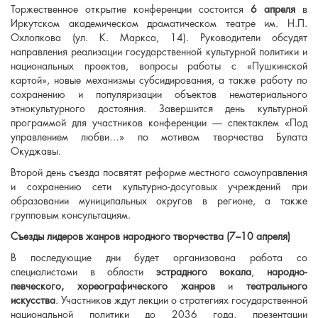
Торжественное открытие конференции состоится
6 апреля
в
Иркутском академическом драматическом театре им. Н.П.
Охлопкова (ул. К. Маркса, 14). Руководители обсудят
направления реализации государственной культурной политики и
национальных проектов, вопросы работы с «Пушкинской
картой», новые механизмы субсидирования, а также работу по
сохранению и популяризации объектов нематериального
этнокультурного достояния. Завершится день культурной
программой для участников конференции — спектаклем «Под
управлением любви…» по мотивам творчества Булата
Окуджавы.
Второй день съезда посвятят реформе местного самоуправления
и сохранению сети культурно-досуговых учреждений при
образовании муниципальных округов в регионе, а также
групповым консультациям.
Съезды лидеров жанров народного творчества (7–10 апреля)
В последующие дни будет организована работа со
специалистами в области
эстрадного вокала
,
народно-
певческого, хореографического жанров
и
театрального
искусства
. Участников ждут лекции о стратегиях государственной
национальной политики до 2036 года, презентации