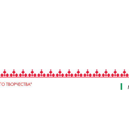
О ТВОРЧЕСТВА"
 Свердлова, стр. 18, e-mail: iodnt@mail.ru
 3 июля, 17 А,Б. e-mail: remeslo@iodnt.ru