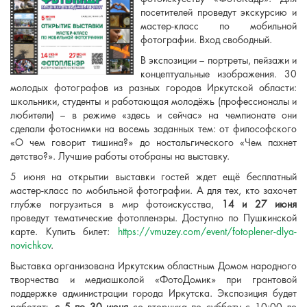
посетителей проведут экскурсию и
мастер-класс по мобильной
фотографии. Вход свободный.
В экспозиции – портреты, пейзажи и
концептуальные изображения. 30
молодых фотографов из разных городов Иркутской области:
школьники, студенты и работающая молодёжь (профессионалы и
любители) – в режиме «здесь и сейчас» на чемпионате они
сделали фотоснимки на восемь заданных тем: от философского
«О чем говорит тишина?» до ностальгического «Чем пахнет
детство?». Лучшие работы отобраны на выставку.
5 июня на открытии выставки гостей ждет ещё бесплатный
мастер-класс по мобильной фотографии. А для тех, кто захочет
глубже погрузиться в мир фотоискусства,
14 и 27 июня
проведут тематические фотопленэры. Доступно по Пушкинской
карте. Купить билет:
https://vmuzey.com/event/fotoplener-dlya-
novichkov
.
Выставка организована Иркутским областным Домом народного
творчества и медиашколой «ФотоДомик» при грантовой
поддержке администрации города Иркутска. Экспозиция будет