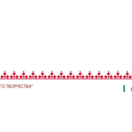
О ТВОРЧЕСТВА"
 Свердлова, стр. 18, e-mail: iodnt@mail.ru
 3 июля, 17 А,Б. e-mail: remeslo@iodnt.ru