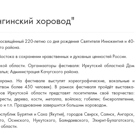
гинский хоровод"
освящённый 220-летию со дня рождения Святителя Иннокентия и 40-
го района.
остока в сохранении нравственных и духовных ценностей России.
ской области. Организаторы фестиваля: Иркутский областной Дом
алья; Администрация Качугского района.
храма. На фестивале выступят хореографические, вокальные и
твом более 450 человек). В рамках фестиваля пройдёт выставка-
ов Иркутской области представят посетителям своё творчество:
сты, дерева, кости, металла, войлока; гобелен; бисероплетение,
во и т.п. Празднование завершится большим хороводом.
спублик Бурятия и Саха (Якутия), городов Свирск, Саянск, Ангарск,
о, Осинского, Нукутского, Баяндаевского, Эхирит-Булагатского,
 области.