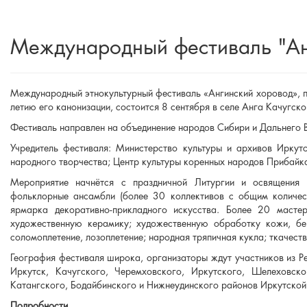
Международный фестиваль "Ан
Международный этнокультурный фестиваль «Ангинский хоровод», п
летию его канонизации, состоится 8 сентября в селе Анга Качугско
Фестиваль направлен на объединение народов Сибири и Дальнего В
Учредитель фестиваля: Министерство культуры и архивов Иркут
народного творчества; Центр культуры коренных народов Прибайк
Мероприятие начнётся с праздничной Литургии и освящения 
фольклорные ансамбли (более 30 коллективов с общим количес
ярмарка декоративно-прикладного искусства. Более 20 мастер
художественную керамику; художественную обработку кожи, бере
соломоплетение, лозоплетение; народная тряпичная кукла; ткачест
География фестиваля широка, организаторы ждут участников из Ре
Иркутск, Качугского, Черемховского, Иркутского, Шелеховског
Катангского, Бодайбинского и Нижнеудинского районов Иркутской
Подробности