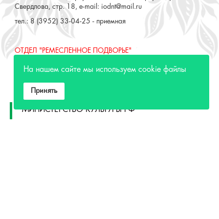
Свердлова, стр. 18, e-mail: iodnt@mail.ru
тел.: 8 (3952) 33-04-25 - приемная
ОТДЕЛ "РЕМЕСЛЕННОЕ ПОДВОРЬЕ"
664025, Россия, Иркутская область, г. Иркутск, ул. 3 июля,
На нашем сайте мы используем cookie файлы
17 А,Б. e-mail: remeslo@iodnt.ru
тел.: 8 (3952) 48-71-30
Принять
МИНИСТЕРСТВО КУЛЬТУРЫ РФ
МИНИСТЕРСТВО КУЛЬТУРЫ ИРКУТСКОЙ
ОБЛАСТИ
ГОСУДАРСТВЕННЫЙ РОССИЙСКИЙ ДОМ
НАРОДНОГО ТВОРЧЕСТВА
КУЛЬТУРА.РФ
Разработка сайта СайтРус