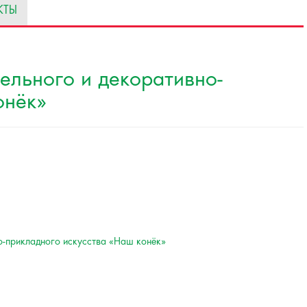
КТЫ
ельного и декоративно-
онёк»
о-прикладного искусства «Наш конёк»
5