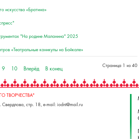
го искусства «Братина»
спресс"
струментах "На родине Маланина" 2025
атров «Театральные каникулы на Байкале»
Страница 1 из 40
9
10
Вперёд
В конец
О ТВОРЧЕСТВА"
 Свердлова, стр. 18, e-mail: iodnt@mail.ru