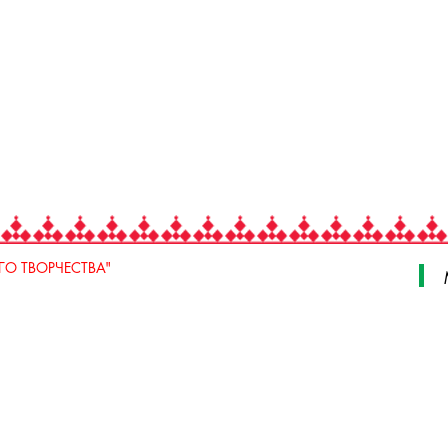
О ТВОРЧЕСТВА"
 Свердлова, стр. 18, e-mail: iodnt@mail.ru
 3 июля, 17 А,Б. e-mail: remeslo@iodnt.ru