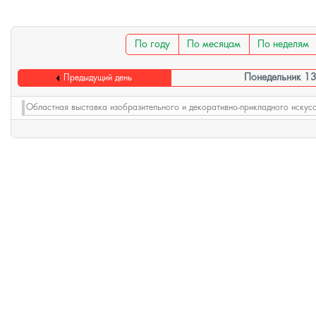
По году
По месяцам
По неделям
Понедельник 1
Предыдущий день
Областная выставка изобразительного и декоративно-прикладного искус