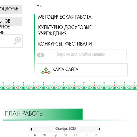
6+
ОДВОРЬЕ
МЕТОДИЧЕСКАЯ РАБОТА
ЬНОЕ
РНОЕ
КУЛЬТУРНО-ДОСУГОВЫЕ
ИЕ
УЧРЕЖДЕНИЯ
КОНКУРСЫ, ФЕСТИВАЛИ
Версия для слабовидящих
КАРТА САЙТА
ПЛАН РАБОТЫ
Октябрь 2025
Пн
Вт
Ср
Чт
Пт
Сб
Вс