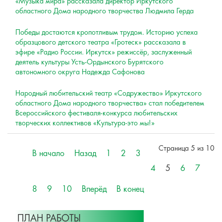
«Музыка мира» рассказала директор Иркутского
областного Дома народного творчества Людмила Герда
Победы достаются кропотливым трудом. Историю успеха
образцового детского театра «Гротеск» рассказала в
эфире «Радио России. Иркутск» режиссёр, заслуженный
деятель культуры Усть-Ордынского Бурятского
автономного округа Надежда Сафонова
Народный любительский театр «Содружество» Иркутского
областного Дома народного творчества» стал победителем
Всероссийского фестиваля-конкурса любительских
творческих коллективов «Культура-это мы!»
Страница 5 из 10
В начало
Назад
1
2
3
4
5
6
7
8
9
10
Вперёд
В конец
ПЛАН РАБОТЫ