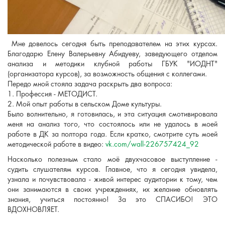
Мне довелось сегодня быть преподавателем на этих курсах.
Благодарю Елену Валерьевну Абидуеву, заведующего отделом
анализа и методики клубной работы ГБУК "ИОДНТ"
(организатора курсов), за возможность общения с коллегами.
Передо мной стояла задача раскрыть два вопроса:
1. Профессия - МЕТОДИСТ.
2. Мой опыт работы в сельском Доме культуры.
Было волнительно, я готовилась, и эта ситуация смотивировала
меня на анализ того, что состоялось или не удалось в моей
работе в ДК за полтора года. Если кратко, смотрите суть моей
методической работе в видео:
vk.com/wall-226757424_92
Насколько полезным стало моё двухчасовое выступление -
судить слушателям курсов. Главное, что я сегодня увидела,
узнала и почувствовала - живой интерес аудитории к тому, чем
они занимаются в своих учреждениях, их желание обновлять
знания, учиться постоянно! За это СПАСИБО! ЭТО
ВДОХНОВЛЯЕТ.