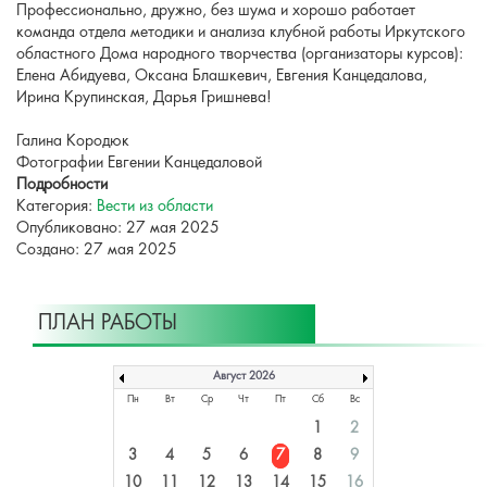
Профессионально, дружно, без шума и хорошо работает
команда отдела методики и анализа клубной работы Иркутского
областного Дома народного творчества (организаторы курсов):
Елена Абидуева,
Оксана Блашкевич, Евгения Канцедалова,
Ирина Крупинская, Дарья Гришнева!
Галина Кородюк
Фотографии Евгении Канцедаловой
Подробности
Категория:
Вести из области
Опубликовано: 27 мая 2025
Создано: 27 мая 2025
ПЛАН РАБОТЫ
Август 2026
Пн
Вт
Ср
Чт
Пт
Сб
Вс
1
2
3
4
5
6
7
8
9
10
11
12
13
14
15
16