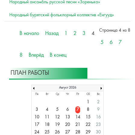
Народный ансамбль русской песни «Зоренька»
Народный бурятский фольклорный коллектив «Енгyyд»
Страница 4 из 8
В начало
Назад
1
2
3
4
5
6
7
8
Вперёд
В конец
ПЛАН РАБОТЫ
Август 2026
Пн
Вт
Ср
Чт
Пт
Сб
Вс
1
2
3
4
5
6
7
8
9
10
11
12
13
14
15
16
17
18
19
20
21
22
23
24
25
26
27
28
29
30