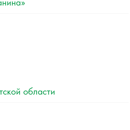
анина»
тской области