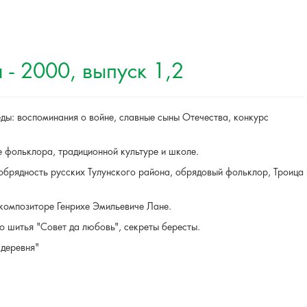
- 2000, выпуск 1,2
ы: воспоминания о войне, славные сыны Отечества, конкурс
 фольклора, традиционной культуре и школе.
обрядность русских Тулунского района, обрядовый фольклор, Троица
композиторе Генрихе Эмильевиче Лане.
о шитья "Совет да любовь", секреты бересты.
 деревня"