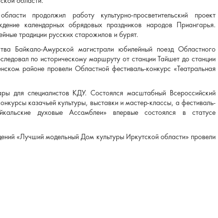
тской области.
ласти продолжил работу культурно-просветительский проект
ждение календарных обрядовых праздников народов Приангарья.
ейные традиции русских старожилов и бурят.
ства Байкало-Амурской магистрали юбилейный поезд Областного
оследовал по историческому маршруту от станции Тайшет до станции
Ленском районе провели Областной фестиваль-конкурс «Театральная
ары для специалистов КДУ. Состоялся масштабный Всероссийский
онкурсы казачьей культуры, выставки и мастер-классы, а фестиваль-
айкальские духовые Ассамблеи» впервые состоялся в статусе
ждений «Лучший модельный Дом культуры Иркутской области» провели