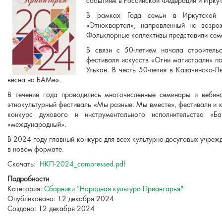
событиям в Российской Федерации и Ирку
В рамках Года семьи в Иркутской об
«Этноквартал», направленный на возро
Фольклорные коллективы представили сем
В связи с 50-летием начала строитель
фестиваля искусств «Огни магистрали» п
Улькан. В честь 50-летия в Казачинско-
весна на БАМе».
В течение года проводились многочисленные семинары и вебин
этнокультурный фестиваль «Мы разные. Мы вместе», фестивали и к
конкурс духового и инструментального исполнительства «Б
«международный».
В 2024 году главный конкурс для всех культурно-досуговых учре
в новом формате.
Скачать:
НКП-2024_compressed.pdf
Подробности
Категория:
Сборники "Народная культура Приангарья"
Опубликовано: 12 декабря 2024
Создано: 12 декабря 2024