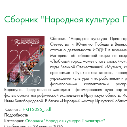
Сборник "Народная культура П
Сборник "Народная культура Прианга
Отечества и 80-летию Победы в Велико
статья о деятельности ИОДНТ в военные 
Материал об областной акции по соз
«Любимый город может спать спокойно». 
годы Великой Отечественной «Музыка, к
программе «Пушкинская карта», провед
учреждения культуры и их работники» и 
фольклорными коллективами ра
Барнаула. Представлена методика формирования пула партне
фольклорно-этнографической экспедиции в Иркутскую область. Ис
Нины Белобородовой. В блоке «Народный мастер Иркутской области
Скачать:
НКП 2025_.pdf
Подробности
Категория:
Сборники "Народная культура Приангарья"
Опубликовано: 29 января 2026