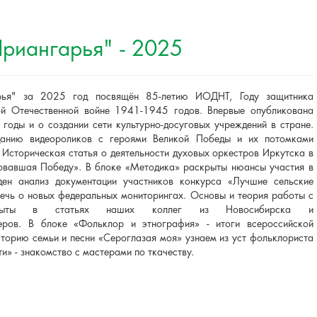
риангарья" - 2025
рья" за 2025 год посвящён 85-летию ИОДНТ, Году защитника
й Отечественной войне 1941-1945 годов. Впервые опубликована
годы и о создании сети культурно-досуговых учреждений в стране.
данию видеороликов с героями Великой Победы и их потомками
Историческая статья о деятельности духовых оркестров Иркутска в
овавшая Победу». В блоке «Методика» раскрыты нюансы участия в
ен анализ документации участников конкурса «Лучшие сельские
речь о новых федеральных мониторингах. Основы и теория работы с
скрыты в статьях наших коллег из Новосибирска и
ров. В блоке «Фольклор и этнография» - итоги всероссийской
торию семьи и песни «Сероглазая моя» узнаем из уст фольклориста
» - знакомство с мастерами по ткачеству.