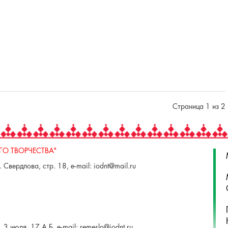
Страница 1 из 2
О ТВОРЧЕСТВА"
 Свердлова, стр. 18, e-mail: iodnt@mail.ru
 3 июля, 17 А,Б. e-mail: remeslo@iodnt.ru