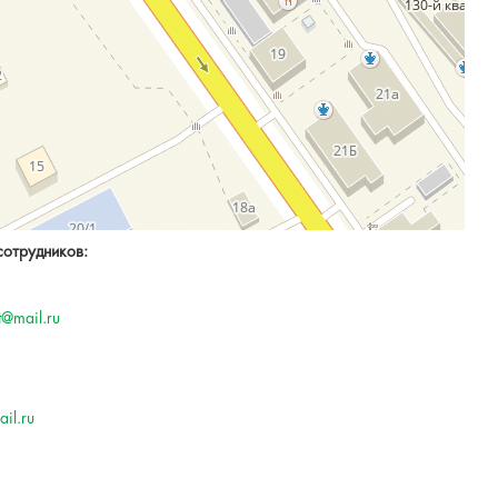
сотрудников:
t@mail.ru
il.ru