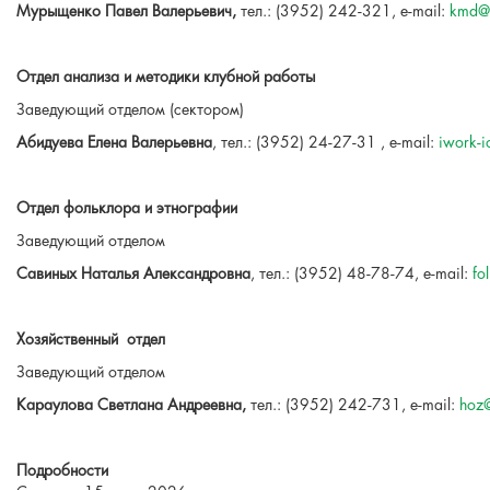
Мурыщенко Павел Валерьевич,
тел.: (3952) 242-321, e-mail:
k
md@i
Отдел анализа и методики клубной работы
Заведующий отделом (сектором)
Абидуева Елена Валерьевна
, тел.: (3952) 24-27-31 , e-mail:
iwork-i
Отдел фольклора и этнографии
Заведующий отделом
Савиных Наталья Александровна
, тел.: (3952) 48-78-74, e-mail:
fo
Х
озяйственный
отдел
Заведующий отделом
Караулова Светлана Андреевна,
тел.: (3952) 242-731, e-mail:
h
oz@
Подробности