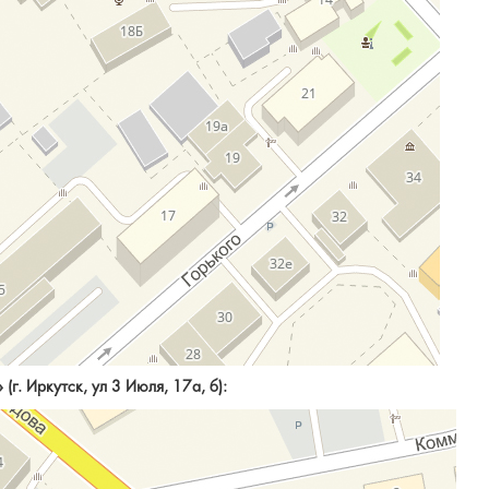
»
(г. Иркутск, ул 3 Июля, 17а, б)
: