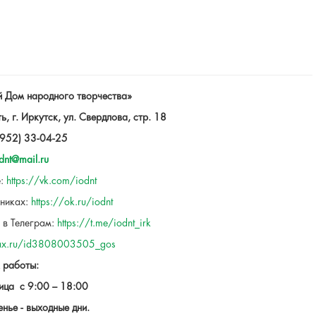
й Дом народного творчества»
, г. Иркутск, ул. Свердлова, стр. 18
3952) 33-04-25
dnt@mail.ru
е:
https://vk.com/iodnt
сниках:
https://ok.ru/iodnt
 в Телеграм:
https://t.me/iodnt_irk
max.ru/id3808003505_gos
 работы:
ица с 9:00 – 18:00
нье - выходные дни.