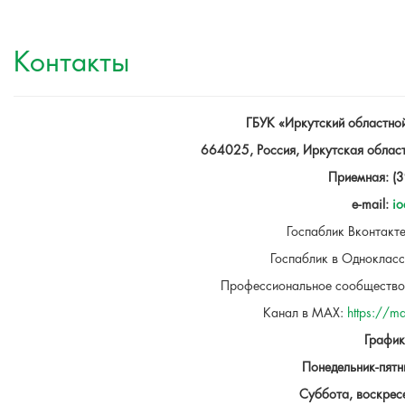
Контакты
ГБУК «Иркутский областно
664025, Россия, Иркутская область
Приемная: (
e
-
mail
:
io
Госпаблик Вконтакт
Госпаблик в Одноклас
Профессиональное сообщество
Канал в МАХ:
https://
График
Понедельник-пятн
Суббота, воскресе