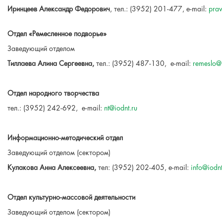
Иринцеев Александр Федорович
, тел.: (3952) 201-477, e-mail:
p
ra
Отдел «Ремесленное подворье»
Заведующий отделом
Тиллаева Алина Сергеевна,
тел.: (3952) 487-130, e-mail:
remeslo@
Отдел народного творчества
тел.: (3952) 242-692,
e-mail:
n
t@iodnt.ru
Информационно-методический отдел
Заведующий отделом (сектором)
Кулакова Анна Алексеевна,
тел: (3952) 202-405, e-mail:
info@iodnt
Отдел культурно-массовой деятельности
Заведующий отделом (сектором)